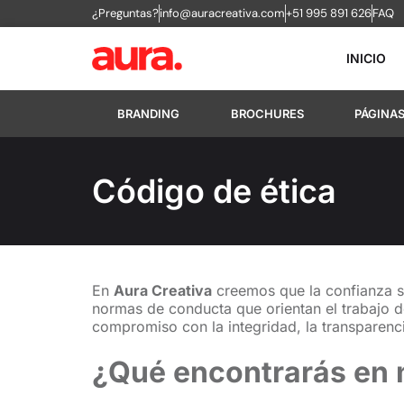
¿Preguntas?
info@auracreativa.com
+51 995 891 626
FAQ
INICIO
BRANDING
BROCHURES
PÁGINA
Código de ética
En
Aura Creativa
creemos que la confianza s
normas de conducta que orientan el trabajo d
compromiso con la integridad, la transparenci
¿Qué encontrarás en 