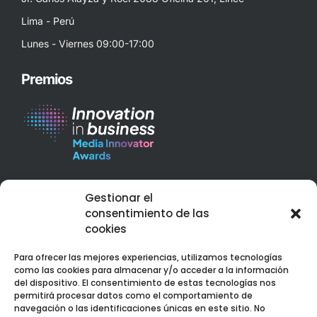
Lima - Perú
Lunes - Viernes 09:00-17:00
Premios
Best Corporate Branding & Digital Marketing 2023 – Peru
Gestionar el
Web Design Services Excellence Award 2023 – Peru
consentimiento de las
cookies
Para ofrecer las mejores experiencias, utilizamos tecnologías
como las cookies para almacenar y/o acceder a la información
del dispositivo. El consentimiento de estas tecnologías nos
permitirá procesar datos como el comportamiento de
Web premiada con el Premio Internacional OX
navegación o las identificaciones únicas en este sitio. No