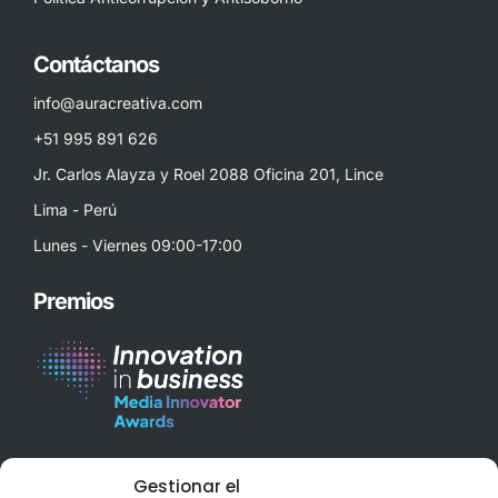
Contáctanos
info@auracreativa.com
+51 995 891 626
Jr. Carlos Alayza y Roel 2088 Oficina 201, Lince
Lima - Perú
Lunes - Viernes 09:00-17:00
Premios
Best Corporate Branding & Digital Marketing 2023 – Peru
Gestionar el