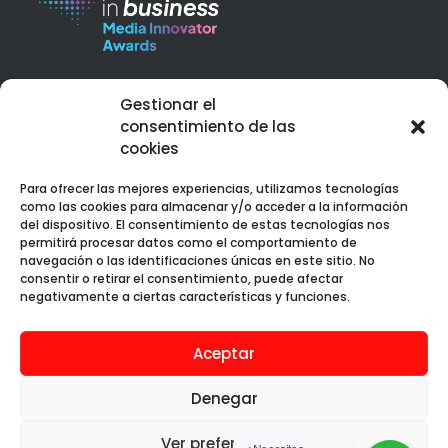
Best Corporate Branding & Digital Marketing 2023 – Peru
Gestionar el
Web Design Services Excellence Award 2023 – Peru
consentimiento de las
cookies
Para ofrecer las mejores experiencias, utilizamos tecnologías
como las cookies para almacenar y/o acceder a la información
del dispositivo. El consentimiento de estas tecnologías nos
permitirá procesar datos como el comportamiento de
Web premiada con el Premio Internacional OX
navegación o las identificaciones únicas en este sitio. No
consentir o retirar el consentimiento, puede afectar
negativamente a ciertas características y funciones.
Aceptar
Aura Creativa SAC © 2019 - 2025. Todos los
derechos reservados.
Denegar
Ver preferencias