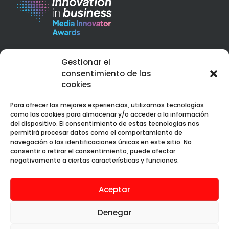
Best Corporate Branding & Digital Marketing 2023 – Peru
Gestionar el
Web Design Services Excellence Award 2023 – Peru
consentimiento de las
cookies
Para ofrecer las mejores experiencias, utilizamos tecnologías
como las cookies para almacenar y/o acceder a la información
del dispositivo. El consentimiento de estas tecnologías nos
permitirá procesar datos como el comportamiento de
Web premiada con el Premio Internacional OX
navegación o las identificaciones únicas en este sitio. No
consentir o retirar el consentimiento, puede afectar
negativamente a ciertas características y funciones.
Aceptar
Aura Creativa SAC © 2019 - 2025. Todos los
derechos reservados.
Denegar