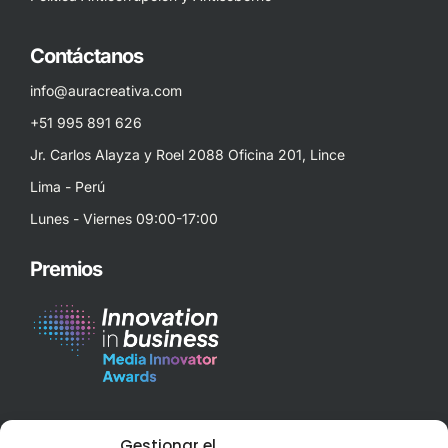
Contáctanos
info@auracreativa.com
+51 995 891 626
Jr. Carlos Alayza y Roel 2088 Oficina 201, Lince
Lima - Perú
Lunes - Viernes 09:00-17:00
Premios
Best Corporate Branding & Digital Marketing 2023 – Peru
Gestionar el