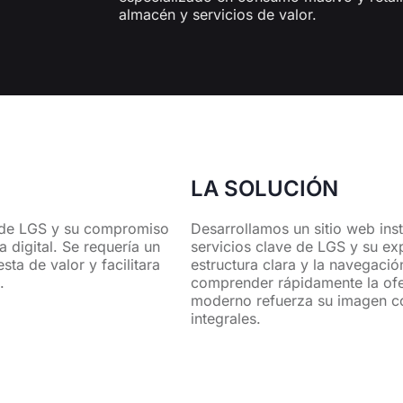
almacén y servicios de valor.
LA SOLUCIÓN
os de LGS y su compromiso
Desarrollamos un sitio web inst
 digital. Se requería un
servicios clave de LGS y su exp
ta de valor y facilitara
estructura clara y la navegación
.
comprender rápidamente la ofe
moderno refuerza su imagen co
integrales.