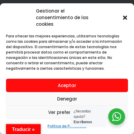
Best Corporate Branding & Digital Marketing 2023 – Peru
Gestionar el
Web Design Services Excellence Award 2023 – Peru
consentimiento de las
cookies
Para ofrecer las mejores experiencias, utilizamos tecnologías
como las cookies para almacenar y/o acceder a la información
del dispositivo. El consentimiento de estas tecnologías nos
permitirá procesar datos como el comportamiento de
Web premiada con el Premio Internacional OX
navegación o las identificaciones únicas en este sitio. No
consentir o retirar el consentimiento, puede afectar
negativamente a ciertas características y funciones.
Aceptar
Aura Creativa SAC © 2019 - 2025. Todos los
derechos reservados.
Denegar
Ver preferencias
¿Necesitas
ayuda?
Escríbenos
Política de Privacidad
Traducir »