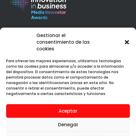
Best Corporate Branding & Digital Marketing 2023 – Peru
Gestionar el
Web Design Services Excellence Award 2023 – Peru
consentimiento de las
cookies
Para ofrecer las mejores experiencias, utilizamos tecnologías
como las cookies para almacenar y/o acceder a la información
del dispositivo. El consentimiento de estas tecnologías nos
permitirá procesar datos como el comportamiento de
Web premiada con el Premio Internacional OX
navegación o las identificaciones únicas en este sitio. No
consentir o retirar el consentimiento, puede afectar
negativamente a ciertas características y funciones.
Aceptar
Aura Creativa SAC © 2019 - 2025. Todos los
derechos reservados.
Denegar