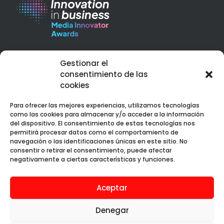
Best Corporate Branding & Digital Marketing 2023 – Peru
Gestionar el
Web Design Services Excellence Award 2023 – Peru
consentimiento de las
cookies
Para ofrecer las mejores experiencias, utilizamos tecnologías
como las cookies para almacenar y/o acceder a la información
del dispositivo. El consentimiento de estas tecnologías nos
permitirá procesar datos como el comportamiento de
Web premiada con el Premio Internacional OX
navegación o las identificaciones únicas en este sitio. No
consentir o retirar el consentimiento, puede afectar
negativamente a ciertas características y funciones.
Aceptar
Aura Creativa SAC © 2019 - 2025. Todos los
derechos reservados.
Denegar