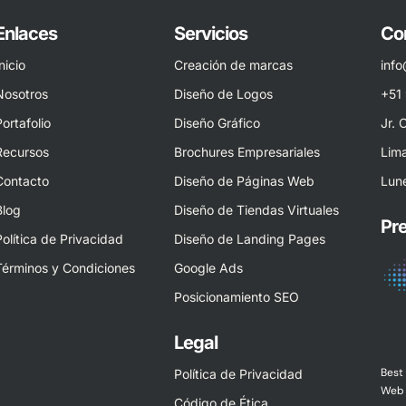
Enlaces
Servicios
Co
nicio
Creación de marcas
inf
Nosotros
Diseño de Logos
+51
Portafolio
Diseño Gráfico
Jr. 
Recursos
Brochures Empresariales
Lima
Contacto
Diseño de Páginas Web
Lune
Blog
Diseño de Tiendas Virtuales
Pr
Política de Privacidad
Diseño de Landing Pages
Términos y Condiciones
Google Ads
Posicionamiento SEO
Legal
Best
Política de Privacidad
Web 
Código de Ética