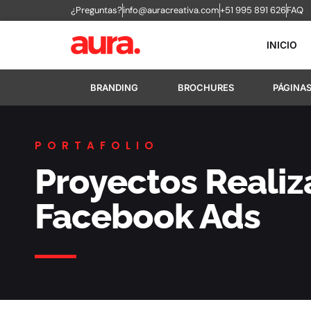
¿Preguntas?
info@auracreativa.com
+51 995 891 626
FAQ
INICIO
BRANDING
BROCHURES
PÁGINA
PORTAFOLIO
Proyectos Reali
Facebook Ads