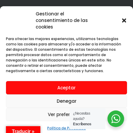
Best Corporate Branding & Digital Marketing 2023 – Peru
Gestionar el
Web Design Services Excellence Award 2023 – Peru
consentimiento de las
cookies
Para ofrecer las mejores experiencias, utilizamos tecnologías
como las cookies para almacenar y/o acceder a la información
del dispositivo. El consentimiento de estas tecnologías nos
permitirá procesar datos como el comportamiento de
Web premiada con el Premio Internacional OX
navegación o las identificaciones únicas en este sitio. No
consentir o retirar el consentimiento, puede afectar
negativamente a ciertas características y funciones.
Aceptar
Aura Creativa SAC © 2019 - 2025. Todos los
derechos reservados.
Denegar
Ver preferencias
¿Necesitas
ayuda?
Escríbenos
Política de Privacidad
Traducir »